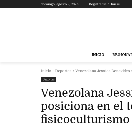
domingo, agosto 9, 2026
Registrarse / Unirse
INICIO
REGIONA
Inicio
Deportes
Venezolana Jessica Benavides se 
Deportes
Venezolana Jess
posiciona en el t
fisicoculturismo