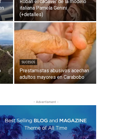
r
Roban el cadáver de la modelo
en
italiana Pamela Genini
(+detalles)
SUCESOS
o
Prestamistas abusivos acechan
adultos mayores en Carabobo
- Advertisment -