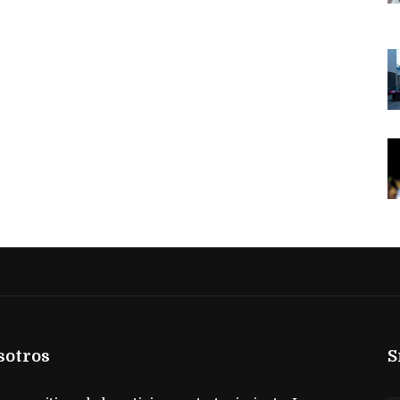
sotros
S