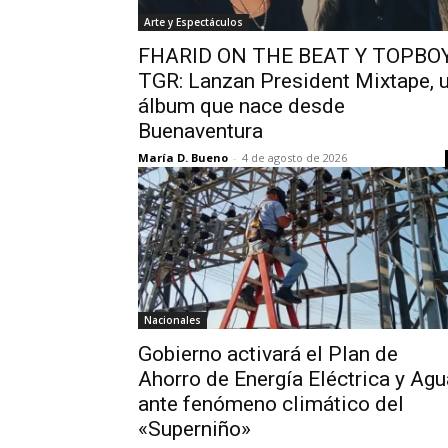
Arte y Espectáculos
FHARID ON THE BEAT Y TOPBO
TGR: Lanzan President Mixtape, 
álbum que nace desde
Buenaventura
María D. Bueno
-
4 de agosto de 2026
Nacionales
Gobierno activará el Plan de
Ahorro de Energía Eléctrica y Agu
ante fenómeno climático del
«Superniño»