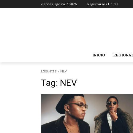
viernes, agosto 7, 2026
Registrarse / Unirse
INICIO
REGIONA
Etiquetas
NEV
Tag:
NEV