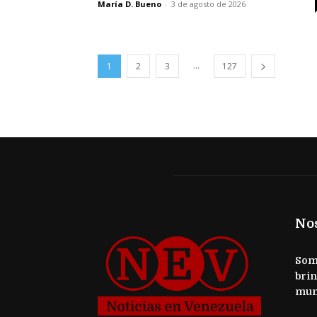
María D. Bueno
-
3 de agosto de 2026
...
1
2
3
127
No
Somo
brin
mun