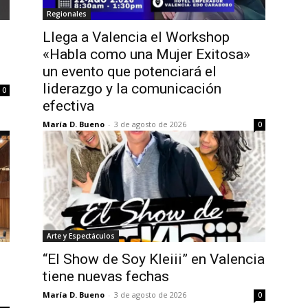
Regionales
Llega a Valencia el Workshop
«Habla como una Mujer Exitosa»
un evento que potenciará el
liderazgo y la comunicación
0
efectiva
María D. Bueno
-
3 de agosto de 2026
0
Arte y Espectáculos
“El Show de Soy Kleiii” en Valencia
tiene nuevas fechas
María D. Bueno
-
3 de agosto de 2026
0