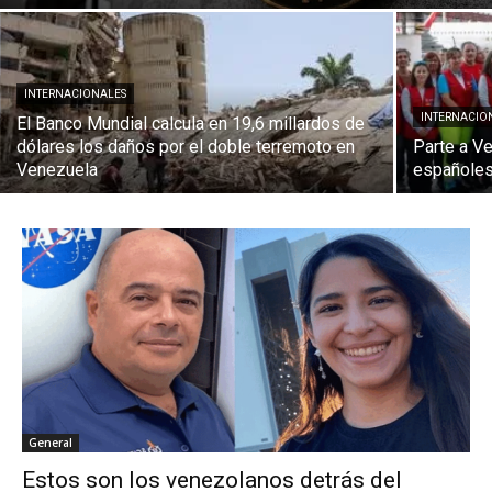
INTERNACIONALES
INTERNACIO
El Banco Mundial calcula en 19,6 millardos de
dólares los daños por el doble terremoto en
Parte a Ve
Venezuela
españoles
General
Estos son los venezolanos detrás del