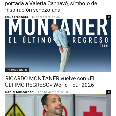
portada a Valeria Cannavó, símbolo de
inspiración venezolana
Jesus Frontado
-
10 de febrero de 2026
0
Internacionales
RICARDO MONTANER vuelve con «EL
ÚLTIMO REGRESO» World Tour 2026
Daniel Muscarneri
-
3 de noviembre de 2025
0