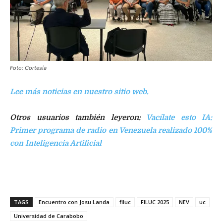
Foto: Cortesía
Lee más noticias en nuestro sitio web.
Otros usuarios también leyeron:
Vacílate esto IA:
Primer programa de radio en Venezuela realizado 100%
con Inteligencia Artificial
Encuentro con Josu Landa
TAGS
Encuentro con Josu Landa
filuc
FILUC 2025
NEV
uc
Universidad de Carabobo