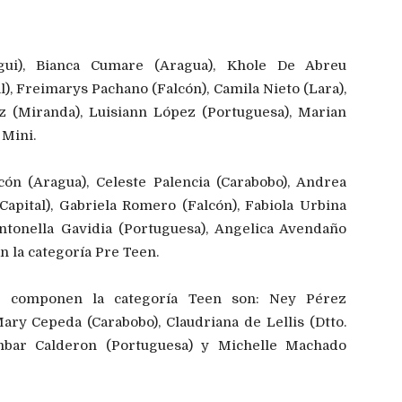
gui), Bianca Cumare (Aragua), Khole De Abreu
al), Freimarys Pachano (Falcón), Camila Nieto (Lara),
ez (Miranda), Luisiann López (Portuguesa), Marian
 Mini.
cón (Aragua), Celeste Palencia (Carabobo), Andrea
Capital), Gabriela Romero (Falcón), Fabiola Urbina
Antonella Gavidia (Portuguesa), Angelica Avendaño
n la categoría Pre Teen.
ue componen la categoría Teen son: Ney Pérez
ary Cepeda (Carabobo), Claudriana de Lellis (Dtto.
mbar Calderon (Portuguesa) y Michelle Machado