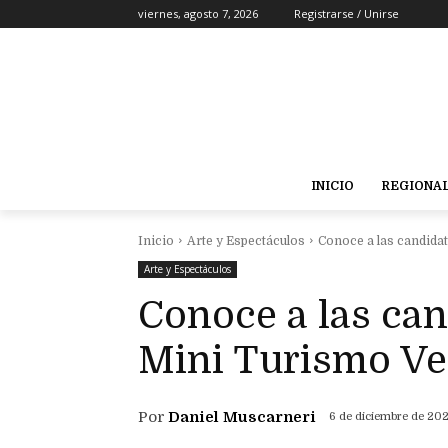
viernes, agosto 7, 2026
Registrarse / Unirse
INICIO
REGIONA
Inicio
Arte y Espectáculos
Conoce a las candidat
Arte y Espectáculos
Conoce a las can
Mini Turismo Ve
Por
Daniel Muscarneri
6 de diciembre de 20