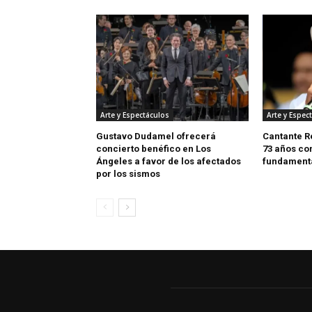
Arte y Espectáculos
Arte y Espec
Gustavo Dudamel ofrecerá
Cantante R
concierto benéfico en Los
73 años co
Ángeles a favor de los afectados
fundamenta
por los sismos