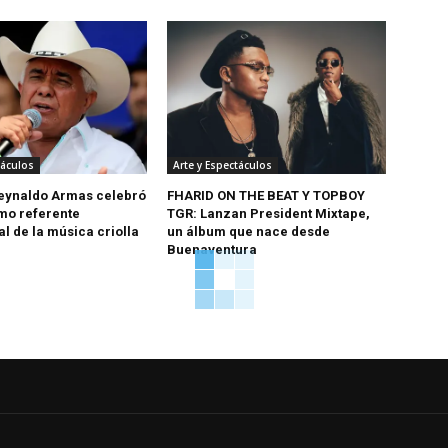
táculos
Arte y Espectáculos
eynaldo Armas celebró
FHARID ON THE BEAT Y TOPBOY
mo referente
TGR: Lanzan President Mixtape,
l de la música criolla
un álbum que nace desde
Buenaventura