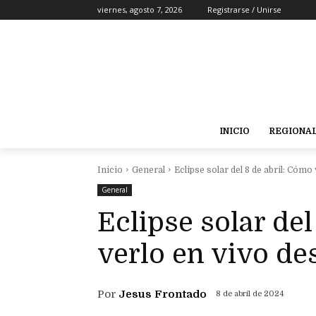
viernes, agosto 7, 2026
Registrarse / Unirse
INICIO
REGIONA
Inicio
General
Eclipse solar del 8 de abril: Cóm
General
Eclipse solar del
verlo en vivo d
Por
Jesus Frontado
8 de abril de 2024