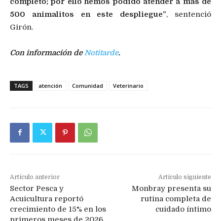
completo; por ello hemos podido atender a más de
500 animalitos en este despliegue”
, sentenció
Girón.
Con información de
Notitarde
.
TAGS
atención
Comunidad
Veterinario
Artículo anterior
Artículo siguiente
Sector Pesca y
Monbray presenta su
Acuicultura reportó
rutina completa de
crecimiento de 15% en los
cuidado íntimo
primeros meses de 2026