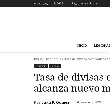
sábado, agosto 8, 2026
Registrarse / Unirse
INICIO
REGIONA
Inicio
Economía
Tasa de divisas electrónicas 
Economía
General
Tasa de divisas 
alcanza nuevo 
Por
Juan P. Gomez
30 de marzo de 2026