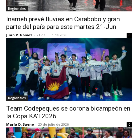
Regionales
Inameh prevé lluvias en Carabobo y gran
parte del país para este martes 21-Jun
Juan P. Gomez
-
21 de julio de 2026
0
Regionales
Team Codepeques se corona bicampeón en
la Copa KA’I 2026
María D. Bueno
-
20 de julio de 2026
0