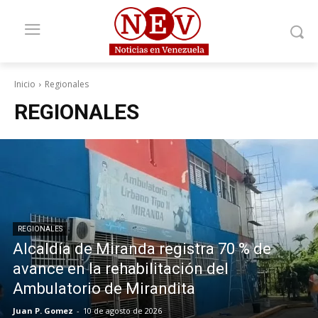
Inicio
Regionales
REGIONALES
REGIONALES
Alcaldía de Miranda registra 70 % de
avance en la rehabilitación del
Ambulatorio de Mirandita
Juan P. Gomez
-
10 de agosto de 2026