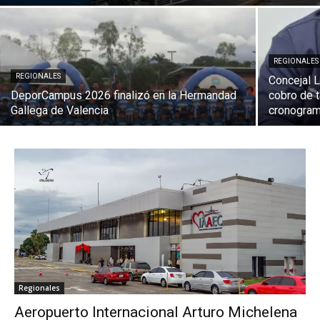
REGIONALES
REGIONALES
Concejal 
DeporCampus 2026 finalizó en la Hermandad
cobro de t
Gallega de Valencia
cronogram
Regionales
Aeropuerto Internacional Arturo Michelena