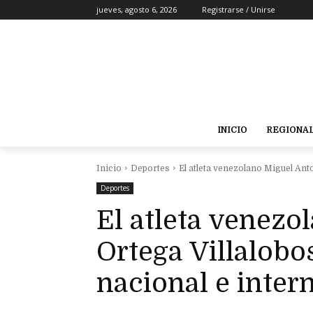
jueves, agosto 6, 2026
Registrarse / Unirse
INICIO
REGIONA
Inicio
Deportes
El atleta venezolano Miguel Anton
Deportes
El atleta venezo
Ortega Villalobos
nacional e inter