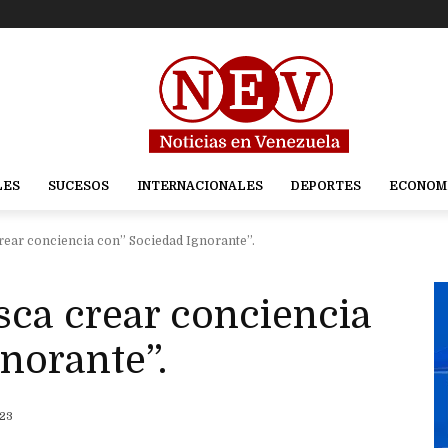
LES
SUCESOS
INTERNACIONALES
DEPORTES
ECONOM
rear conciencia con” Sociedad Ignorante”.
sca crear conciencia
norante”.
023