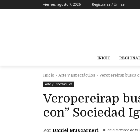
viernes, agosto 7, 2026
Registrarse / Unirse
INICIO
REGIONA
Inicio
Arte y Espectáculos
Veropereirap busca c
Arte y Espectáculos
Veropereirap bu
con” Sociedad Ig
Por
Daniel Muscarneri
10 de diciembre de 2