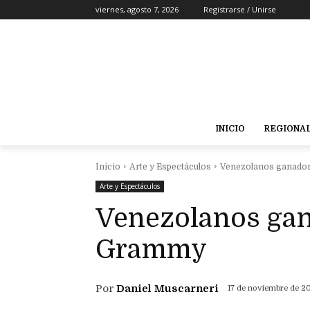
viernes, agosto 7, 2026
Registrarse / Unirse
INICIO
REGIONA
Inicio
Arte y Espectáculos
Venezolanos ganador
Arte y Espectáculos
Venezolanos gan
Grammy
Por
Daniel Muscarneri
17 de noviembre de 2