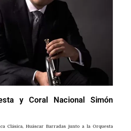
uesta y Coral Nacional Simón
ca Clásica, Huáscar Barradas junto a la Orquesta