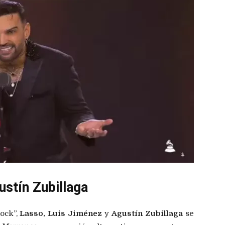
ustín Zubillaga
ock”,
Lasso, Luis Jiménez
y
Agustín Zubillaga
se