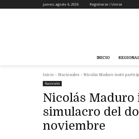
jueves, agosto 6, 2026
Registrarse / Unirse
INICIO
REGIONA
Inicio
Nacionales
Nicolás Maduro isntó partici
Nacionales
Nicolás Maduro i
simulacro del d
noviembre