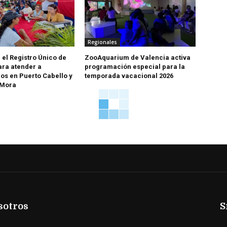
Regionales
 el Registro Único de
ZooAquarium de Valencia activa
ara atender a
programación especial para la
os en Puerto Cabello y
temporada vacacional 2026
 Mora
sotros
S