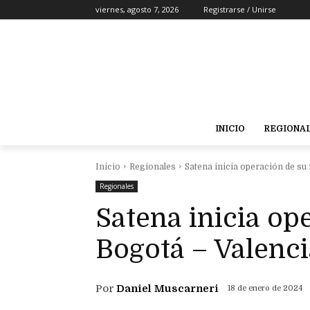
viernes, agosto 7, 2026
Registrarse / Unirse
INICIO
REGIONA
Inicio
Regionales
Satena inicia operación de su 
Regionales
Satena inicia op
Bogotá – Valenci
Por
Daniel Muscarneri
18 de enero de 2024