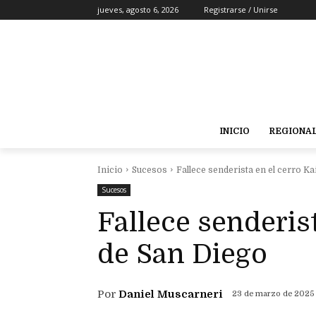
jueves, agosto 6, 2026
Registrarse / Unirse
INICIO
REGIONA
Inicio
Sucesos
Fallece senderista en el cerro Ka
Sucesos
Fallece senderist
de San Diego
Por
Daniel Muscarneri
23 de marzo de 2025