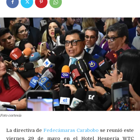
Foto cortesía
La directiva de
Fedecámaras Carabobo
se reunió este
viernes 29 de mayo en el Hotel Hesperia WTC