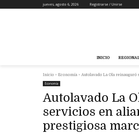
jueves, agosto 6, 2026
Registrarse / Unirse
INICIO
REGIONA
Inicio
Economía
Autolavado La Ola reinauguró s
Economía
Autolavado La O
servicios en alia
prestigiosa mar