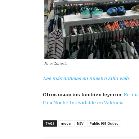
Foto: Cortesía
Lee más noticias en nuestro sitio web.
Otros usuarios también leyeron:
Re-ina
Una Noche Inolvidable en Valencia
TAGS
moda
NEV
Public 961 Outlet