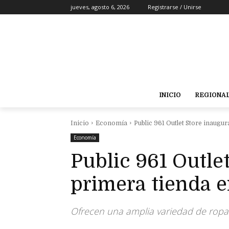
jueves, agosto 6, 2026
Registrarse / Unirse
INICIO
REGIONA
Inicio
Economía
Public 961 Outlet Store inaugur
Economía
Public 961 Outle
primera tienda e
Ofrecen una amplia variedad de ropa y