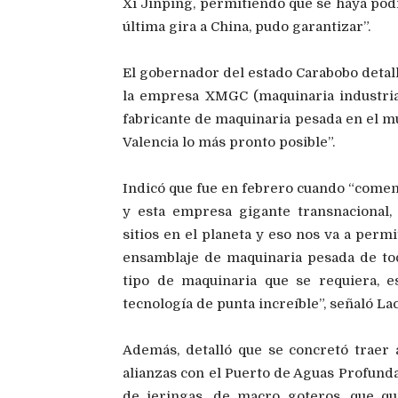
Xi Jinping, permitiendo que se haya pod
última gira a China, pudo garantizar”.
El gobernador del estado Carabobo detall
la empresa XMGC (maquinaria industria
fabricante de maquinaria pesada en el mu
Valencia lo más pronto posible”.
Indicó que fue en febrero cuando “comen
y esta empresa gigante transnacional
sitios en el planeta y eso nos va a perm
ensamblaje de maquinaria pesada de tod
tipo de maquinaria que se requiera, 
tecnología de punta increíble”, señaló La
Además, detalló que se concretó traer
alianzas con el Puerto de Aguas Profunda
de jeringas, de macro goteros, que qu