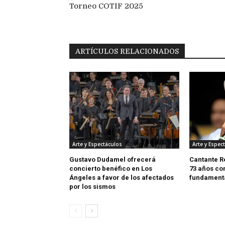
Torneo COTIF 2025
ARTÍCULOS RELACIONADOS
Arte y Espectáculos
Arte y Espec
Gustavo Dudamel ofrecerá
Cantante R
concierto benéfico en Los
73 años co
Ángeles a favor de los afectados
fundamenta
por los sismos