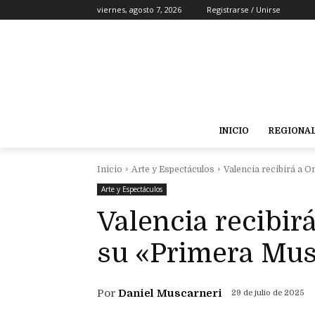
viernes, agosto 7, 2026
Registrarse / Unirse
INICIO
REGIONA
Inicio
Arte y Espectáculos
Valencia recibirá a 
Arte y Espectáculos
Valencia recibir
su «Primera Mus
Por
Daniel Muscarneri
29 de julio de 2025