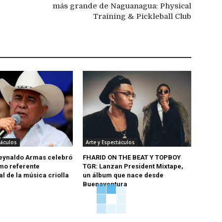
más grande de Naguanagua: Physical
Training & Pickleball Club
táculos
Arte y Espectáculos
eynaldo Armas celebró
FHARID ON THE BEAT Y TOPBOY
mo referente
TGR: Lanzan President Mixtape,
l de la música criolla
un álbum que nace desde
Buenaventura