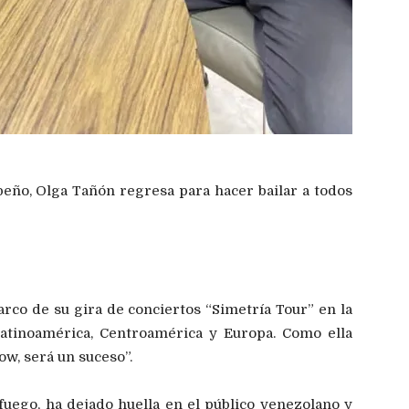
beño, Olga Tañón regresa para hacer bailar a todos
rco de su gira de conciertos “Simetría Tour” en la
Latinoamérica, Centroamérica y Europa. Como ella
ow, será un suceso”.
uego, ha dejado huella en el público venezolano y