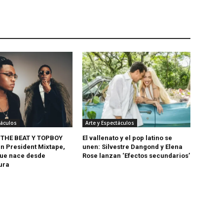
táculos
Arte y Espectáculos
 THE BEAT Y TOPBOY
El vallenato y el pop latino se
n President Mixtape,
unen: Silvestre Dangond y Elena
ue nace desde
Rose lanzan ‘Efectos secundarios’
ura