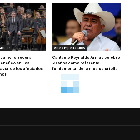
táculos
Arte y Espectáculos
udamel ofrecerá
Cantante Reynaldo Armas celebró
benéfico en Los
73 años como referente
favor de los afectados
fundamental de la música criolla
smos