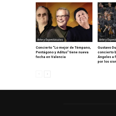
Arte y Espectáculos
Arte y Espec
Concierto “Lo mejor de Témpano,
Gustavo D
Pentágono y Aditus” tiene nueva
concierto 
fecha en Valencia
Ángeles a 
por los si