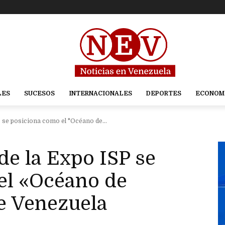
LES
SUCESOS
INTERNACIONALES
DEPORTES
ECONOM
P se posiciona como el "Océano de...
de la Expo ISP se
el «Océano de
e Venezuela