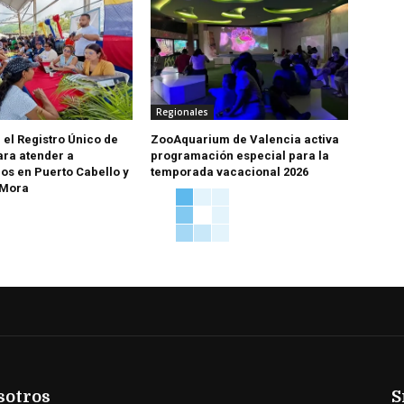
Regionales
 el Registro Único de
ZooAquarium de Valencia activa
ara atender a
programación especial para la
os en Puerto Cabello y
temporada vacacional 2026
 Mora
sotros
S