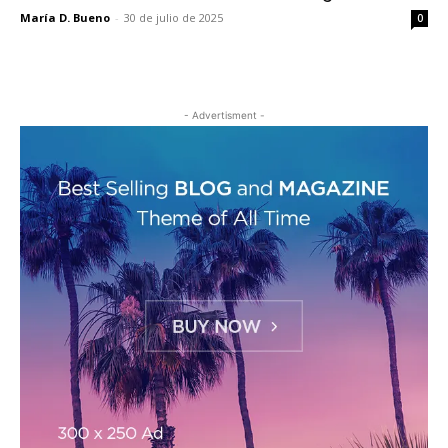
María D. Bueno
-
30 de julio de 2025
0
- Advertisment -