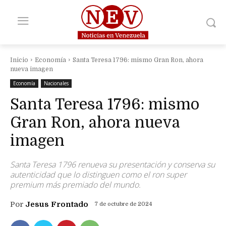
Inicio
Economía
Santa Teresa 1796: mismo Gran Ron, ahora
nueva imagen
Economía
Nacionales
Santa Teresa 1796: mismo
Gran Ron, ahora nueva
imagen
Santa Teresa 1796 renueva su presentación y conserva su
autenticidad que lo distinguen como el ron super
premium más premiado del mundo.
Por
Jesus Frontado
7 de octubre de 2024