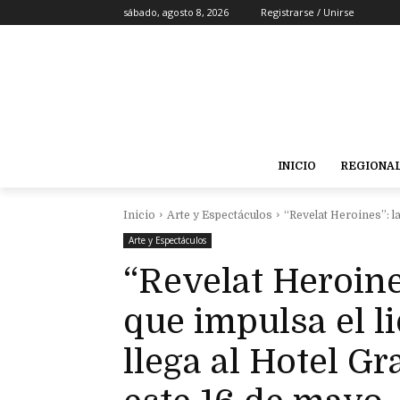
sábado, agosto 8, 2026
Registrarse / Unirse
INICIO
REGIONA
Inicio
Arte y Espectáculos
“Revelat Heroines”: la
Arte y Espectáculos
“Revelat Heroine
que impulsa el 
llega al Hotel G