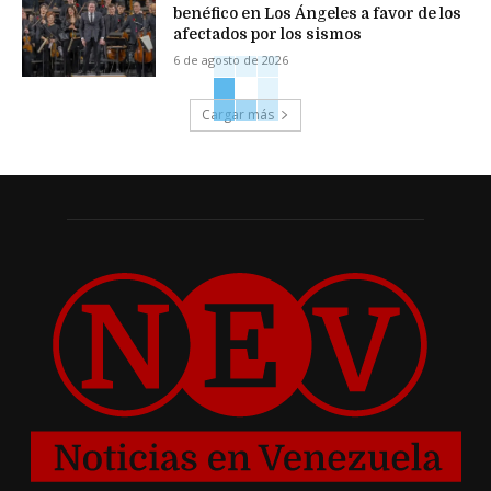
benéfico en Los Ángeles a favor de los
afectados por los sismos
6 de agosto de 2026
Cargar más