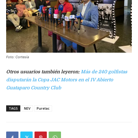
Foto: Cortesía
Otros usuarios también leyeron:
Más de 240 golfistas
disputarán la Copa JAC Motors en el IV Abierto
Guataparo Country Club
TAGS
NEV
Purelac