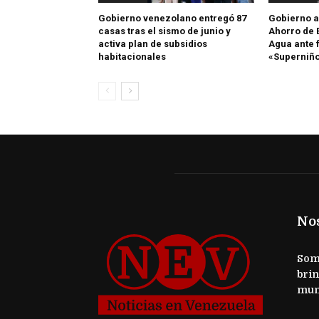
Gobierno venezolano entregó 87
Gobierno a
casas tras el sismo de junio y
Ahorro de E
activa plan de subsidios
Agua ante 
habitacionales
«Superniñ
No
Somo
brin
mun