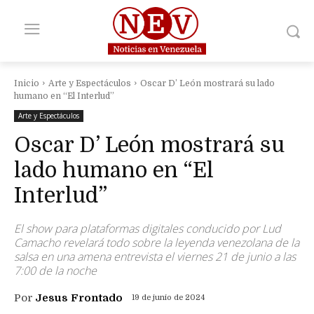
Inicio
Arte y Espectáculos
Oscar D’ León mostrará su lado
humano en “El Interlud”
Arte y Espectáculos
Oscar D’ León mostrará su
lado humano en “El
Interlud”
El show para plataformas digitales conducido por Lud
Camacho revelará todo sobre la leyenda venezolana de la
salsa en una amena entrevista el viernes 21 de junio a las
7:00 de la noche
Por
Jesus Frontado
19 de junio de 2024