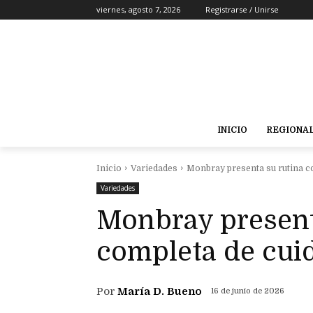
viernes, agosto 7, 2026
Registrarse / Unirse
INICIO
REGIONA
Inicio
Variedades
Monbray presenta su rutina c
Variedades
Monbray present
completa de cui
Por
María D. Bueno
16 de junio de 2026