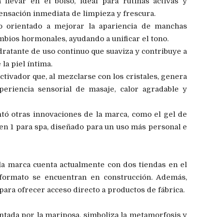
llevar en el bolso, ideal para rutinas activas y
nsación inmediata de limpieza y frescura.
 orientado a mejorar la apariencia de manchas
ambios hormonales, ayudando a unificar el tono.
atante de uso continuo que suaviza y contribuye a
la piel íntima.
ctivador que, al mezclarse con los cristales, genera
eriencia sensorial de masaje, calor agradable y
tó otras innovaciones de la marca, como el gel de
 4 en 1 para spa, diseñado para un uso más personal e
a marca cuenta actualmente con dos tiendas en el
 formato se encuentran en construcción. Además,
para ofrecer acceso directo a productos de fábrica.
ntada por la mariposa, simboliza la metamorfosis y