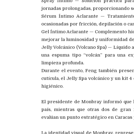
Spray Íntimo — Solución práctica para 
jornadas prolongadas, proporcionando se
Sérum Íntimo Aclarante — Tratamiento
ocasionadas por fricción, depilación o c
Gel Íntimo Aclarante — Complemento hidr
mejorar la luminosidad y uniformidad de 
Jelly Volcánico (Volcano Spa) — Líquido a
una espuma tipo “volcán” para una exp
limpieza profunda.
Durante el evento, Feng también presen
cutícula, el Jelly Spa volcánico y un kit
higiénico.
El presidente de Monbray informó que l
país, mientras que otras dos de gran
evalúan un punto estratégico en Caracas 
La identidad visual de Monbray, represe