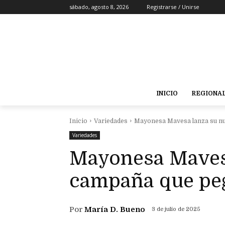
sábado, agosto 8, 2026
Registrarse / Unirse
INICIO
REGIONA
Inicio
Variedades
Mayonesa Mavesa lanza su nu
Variedades
Mayonesa Maves
campaña que pe
Por
María D. Bueno
3 de julio de 2025