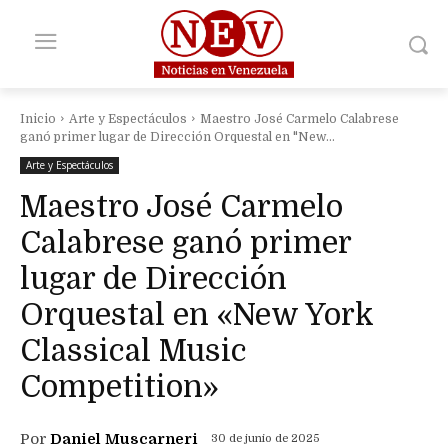
Inicio
Arte y Espectáculos
Maestro José Carmelo Calabrese
ganó primer lugar de Dirección Orquestal en "New...
Arte y Espectáculos
Maestro José Carmelo
Calabrese ganó primer
lugar de Dirección
Orquestal en «New York
Classical Music
Competition»
Por
Daniel Muscarneri
30 de junio de 2025