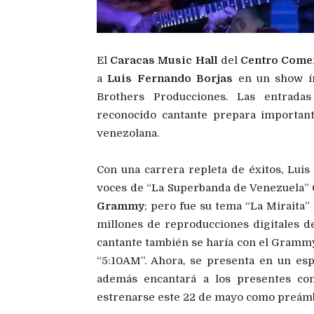
El
Caracas Music Hall
del
Centro Comer
a
Luis Fernando Borjas
en un show ín
Brothers Producciones. Las entradas
reconocido cantante prepara important
venezolana.
Con una carrera repleta de éxitos, Lui
voces de “La Superbanda de Venezuela” 
Grammy
; pero fue su tema “La Miraita”
millones de reproducciones digitales de
cantante también se haría con el Grammy 
“5:10AM”. Ahora, se presenta en un es
además encantará a los presentes con
estrenarse este 22 de mayo como preámbu