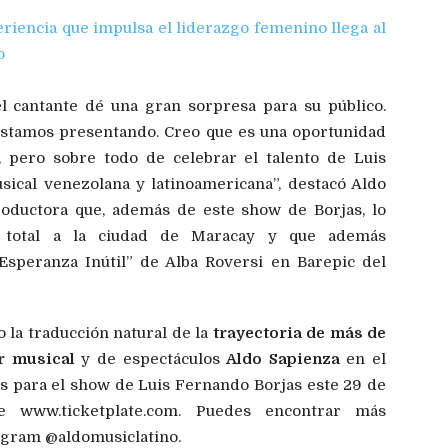
eriencia que impulsa el liderazgo femenino llega al
o
l cantante dé una gran sorpresa para su público.
stamos presentando. Creo que es una oportunidad
, pero sobre todo de celebrar el talento de Luis
ical venezolana y latinoamericana”, destacó Aldo
roductora que, además de este show de Borjas, lo
o total a la ciudad de Maracay y que además
speranza Inútil” de Alba Roversi en Barepic del
 la traducción natural de la
trayectoria de más de
r musical
y de espectáculos
Aldo Sapienza
en el
s para el show de Luis Fernando Borjas este 29 de
e www.ticketplate.com. Puedes encontrar más
tagram @aldomusiclatino.