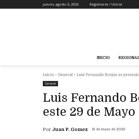
jueves, agosto 6, 2026
Registrarse / Unirse
INICIO
REGIONA
Inicio
General
Luis Fernando Borjas se present
General
Luis Fernando B
este 29 de Mayo
Por
Juan P. Gomez
16 de mayo de 2026