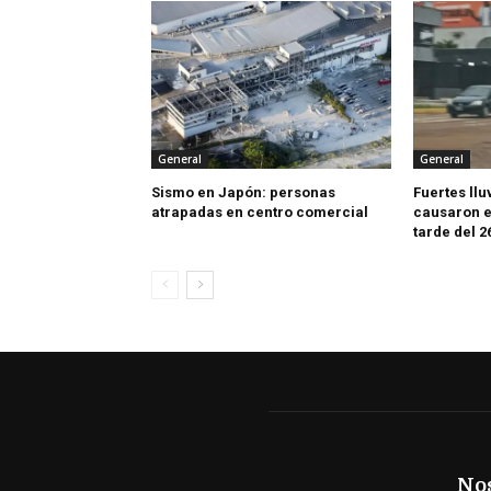
General
General
Sismo en Japón: personas
Fuertes llu
atrapadas en centro comercial
causaron e
tarde del 2
No