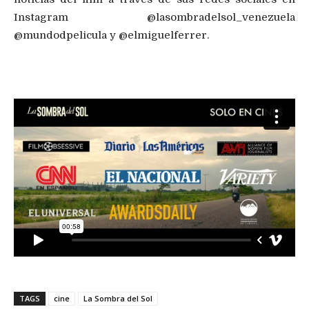
Instagram @lasombradelsol_venezuela
@mundodpelicula y @elmiguelferrer.
TAGS
cine
La Sombra del Sol