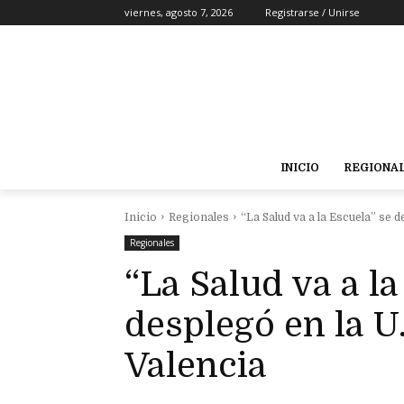
viernes, agosto 7, 2026
Registrarse / Unirse
INICIO
REGIONA
Inicio
Regionales
“La Salud va a la Escuela” se de
Regionales
“La Salud va a la
desplegó en la U
Valencia