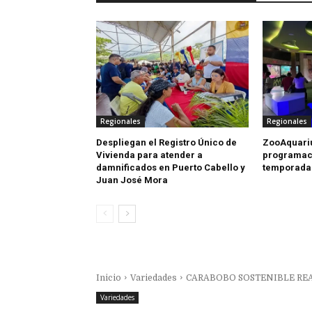
Regionales
Regionales
Despliegan el Registro Único de
ZooAquariu
Vivienda para atender a
programaci
damnificados en Puerto Cabello y
temporada 
Juan José Mora