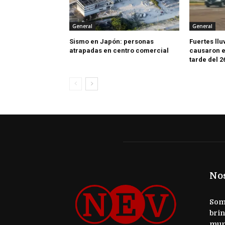
General
General
Sismo en Japón: personas
Fuertes llu
atrapadas en centro comercial
causaron e
tarde del 2
No
Somo
brin
mun