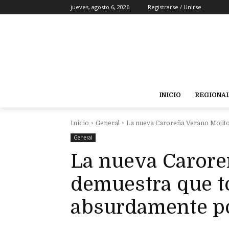
jueves, agosto 6, 2026
Registrarse / Unirse
INICIO
REGIONA
Inicio
General
La nueva Caroreña Verano Mojito
General
La nueva Carore
demuestra que t
absurdamente p