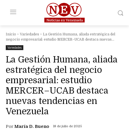
Inicio
Variedades
La Gestión Humana, aliada estratégica del
negocio empresarial: estudio MERCER–UCAB destaca nuevas...
Variedades
La Gestión Humana, aliada
estratégica del negocio
empresarial: estudio
MERCER–UCAB destaca
nuevas tendencias en
Venezuela
Por
María D. Bueno
18 de julio de 2025