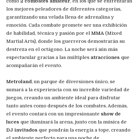
como
2 combates amateur
, en los que se enfrentarán
los mejores peleadores de diferentes categorías,
garantizando una velada llena de adrenalina y
emoción. Cada combate promete ser una exhibición
de habilidad, técnica y pasión por el
MMA
(Mixed
Martial Arts), donde los guerreros demostrarán su
destreza en el octágono. La noche será aún más
espectacular gracias a las múltiples
atracciones
que
acompañarán el evento.
Metroland
, un parque de diversiones único, se
sumará a la experiencia con su increíble variedad de
juegos, creando un ambiente ideal para disfrutar
tanto antes como después de los combates. Además,
el evento contará con un impresionante
show de
luces
que iluminará la arena, junto con la música de
DJ invitados
que pondrán la energía a tope, creando
el ambiente perfecto para una noche de