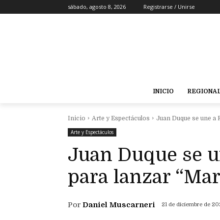
sábado, agosto 8, 2026
Registrarse / Unirse
INICIO
REGIONA
Inicio
Arte y Espectáculos
Juan Duque se une a 
Arte y Espectáculos
Juan Duque se u
para lanzar “Ma
Por
Daniel Muscarneri
21 de diciembre de 2