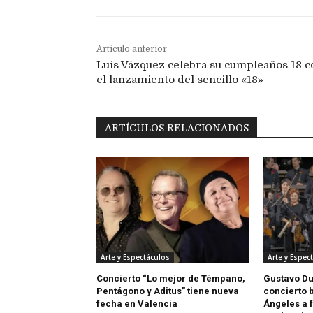
Artículo anterior
Luis Vázquez celebra su cumpleaños 18 c
el lanzamiento del sencillo «18»
ARTÍCULOS RELACIONADOS
Arte y Espectáculos
Arte y Espec
Concierto “Lo mejor de Témpano,
Gustavo D
Pentágono y Aditus” tiene nueva
concierto 
fecha en Valencia
Ángeles a 