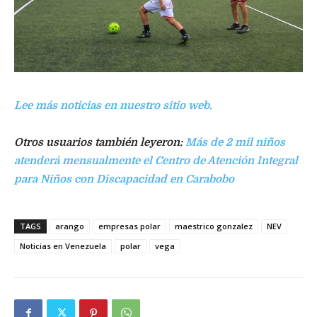
Lee más noticias en nuestro sitio web.
Otros usuarios también leyeron:
Más de 2 mil niños
atenderá mensualmente el Centro de Atención Integral
para Niños con Discapacidad en Carabobo
TAGS
arango
empresas polar
maestrico gonzalez
NEV
Noticias en Venezuela
polar
vega