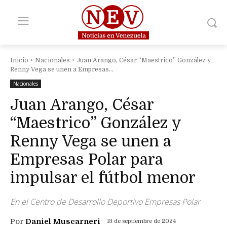
Inicio
Nacionales
Juan Arango, César “Maestrico” González y
Renny Vega se unen a Empresas...
Nacionales
Juan Arango, César
“Maestrico” González y
Renny Vega se unen a
Empresas Polar para
impulsar el fútbol menor
En el Centro de Desarrollo Deportivo Empresas Polar
Por
Daniel Muscarneri
13 de septiembre de 2024