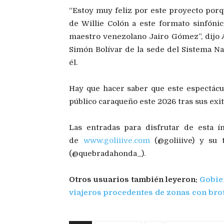
“Estoy muy feliz por este proyecto porq
de Willie Colón a este formato sinfónic
maestro venezolano Jairo Gómez”, dijo 
Simón Bolívar de la sede del Sistema N
él.
Hay que hacer saber que este espectác
público caraqueño este 2026 tras sus exi
Las entradas para disfrutar de esta í
de
www.goliiive.com
(@goliiive) y su t
(@quebradahonda_).
Otros usuarios también leyeron:
Gobie
viajeros procedentes de zonas con bro