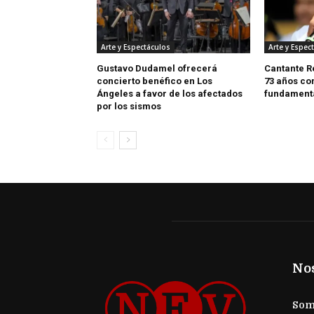
Arte y Espectáculos
Arte y Espec
Gustavo Dudamel ofrecerá
Cantante R
concierto benéfico en Los
73 años co
Ángeles a favor de los afectados
fundamenta
por los sismos
No
Somo