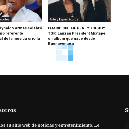
táculos
Arte y Espectáculos
eynaldo Armas celebró
FHARID ON THE BEAT Y TOPBOY
mo referente
TGR: Lanzan President Mixtape,
l de la música criolla
un álbum que nace desde
Buenaventura
sotros
S
s su sitio web de noticias y entretenimiento. Le