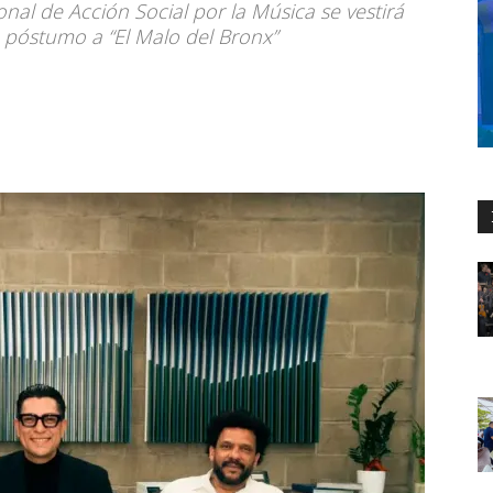
nal de Acción Social por la Música se vestirá
 póstumo a “El Malo del Bronx”