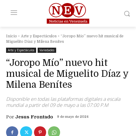
Inicio
Arte y Espectáculos
“Joropo Mío” nuevo hit musical de
Miguelito Díaz y Milena Benítes
Arte y Espectáculos
Variedades
“Joropo Mío” nuevo hit
musical de Miguelito Díaz y
Milena Benítes
Disponible en todas las plataformas digitales a escala
mundial a partir del 09 de mayo a las 07:00 P.M
Por
Jesus Frontado
9 de mayo de 2024