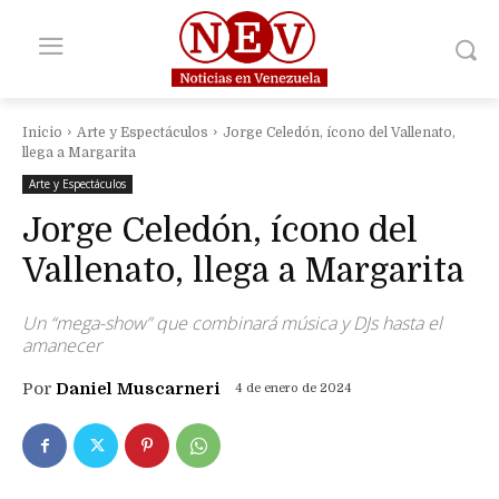
Inicio
Arte y Espectáculos
Jorge Celedón, ícono del Vallenato,
llega a Margarita
Arte y Espectáculos
Jorge Celedón, ícono del
Vallenato, llega a Margarita
Un “mega-show” que combinará música y DJs hasta el
amanecer
Por
Daniel Muscarneri
4 de enero de 2024