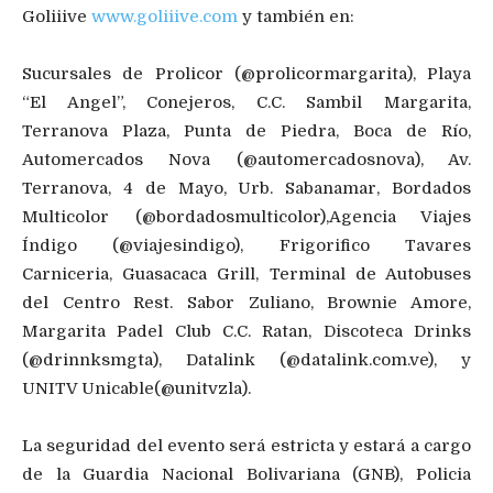
Goliiive
www.goliiive.com
y también en:
Sucursales de Prolicor (@prolicormargarita), Playa
“El Angel”, Conejeros, C.C. Sambil Margarita,
Terranova Plaza, Punta de Piedra, Boca de Río,
Automercados Nova (@automercadosnova), Av.
Terranova, 4 de Mayo, Urb. Sabanamar, Bordados
Multicolor (@bordadosmulticolor),Agencia Viajes
Índigo (@viajesindigo), Frigorifico Tavares
Carniceria, Guasacaca Grill, Terminal de Autobuses
del Centro Rest. Sabor Zuliano, Brownie Amore,
Margarita Padel Club C.C. Ratan, Discoteca Drinks
(@drinnksmgta), Datalink (@datalink.com.ve), y
UNITV Unicable(@unitvzla).
La seguridad del evento será estricta y estará a cargo
de la Guardia Nacional Bolivariana (GNB), Policia