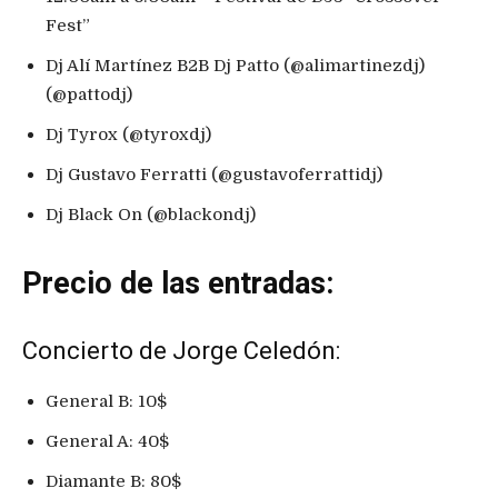
Fest”
Dj Alí Martínez B2B Dj Patto (@alimartinezdj)
(@pattodj)
Dj Tyrox (@tyroxdj)
Dj Gustavo Ferratti (@gustavoferrattidj)
Dj Black On (@blackondj)
Precio de las entradas:
Concierto de Jorge Celedón:
General B: 10$
General A: 40$
Diamante B: 80$