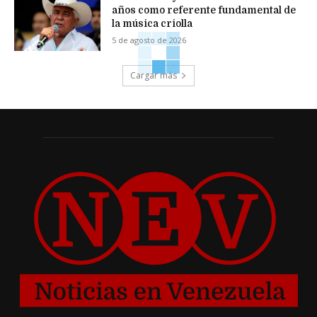
años como referente fundamental de
la música criolla
5 de agosto de 2026
Cargar más