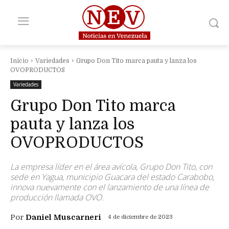
Inicio
Variedades
Grupo Don Tito marca pauta y lanza los
OVOPRODUCTOS
Variedades
Grupo Don Tito marca
pauta y lanza los
OVOPRODUCTOS
La empresa líder en el área avícola, Grupo Don Tito, con
sede en Yagua, municipio Guacara del estado Carabobo,
innova nuevamente con el lanzamiento de una línea de
producción llamada OVO.
Por
Daniel Muscarneri
4 de diciembre de 2023