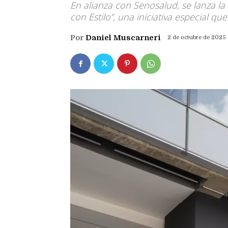
En alianza con Senosalud, se lanza la
con Estilo”, una iniciativa especial qu
Por
Daniel Muscarneri
2 de octubre de 2025