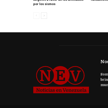
por los sismos
No
Somo
brin
mun