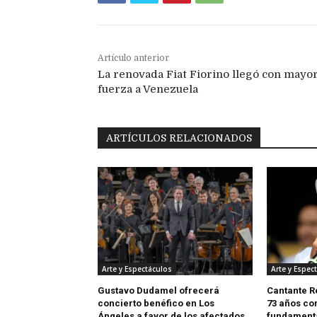
Artículo anterior
La renovada Fiat Fiorino llegó con mayo
fuerza a Venezuela
ARTÍCULOS RELACIONADOS
Arte y Espectáculos
Arte y Espec
Gustavo Dudamel ofrecerá
Cantante R
concierto benéfico en Los
73 años co
Ángeles a favor de los afectados
fundamenta