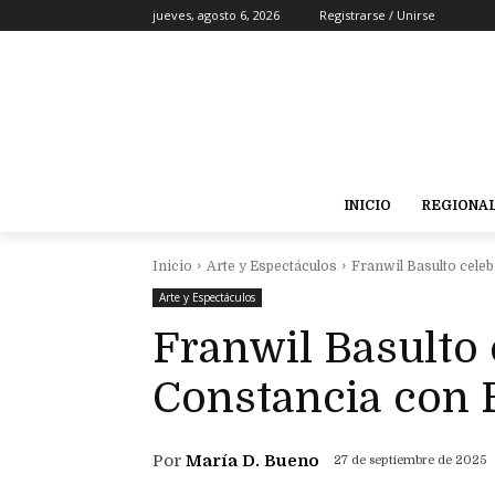
jueves, agosto 6, 2026
Registrarse / Unirse
INICIO
REGIONA
Inicio
Arte y Espectáculos
Franwil Basulto cele
Arte y Espectáculos
Franwil Basulto 
Constancia con 
Por
María D. Bueno
27 de septiembre de 2025