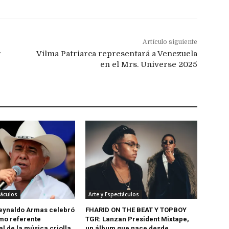
Artículo siguiente
r
Vilma Patriarca representará a Venezuela
en el Mrs. Universe 2025
táculos
Arte y Espectáculos
eynaldo Armas celebró
FHARID ON THE BEAT Y TOPBOY
mo referente
TGR: Lanzan President Mixtape,
l de la música criolla
un álbum que nace desde