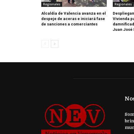
Regionales
Regionales
Alcaldía de Valencia avanza en el
Despliegan
despeje de aceras e iniciará fase
Vivienda p
de sanciones a comerciantes
damnificad
Juan José
No
Somo
brin
mun